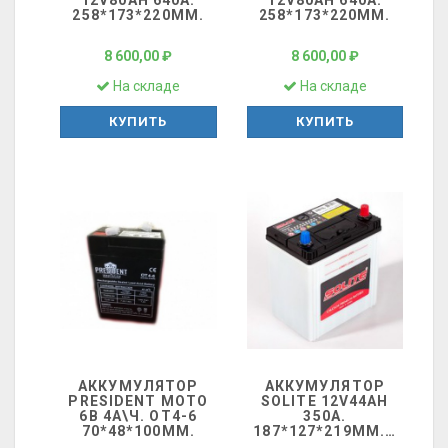
12V80AH 640A.
12V80AH 640A.
258*173*220ММ.
258*173*220ММ.
8 600,00 ₽
8 600,00 ₽
На складе
На складе
КУПИТЬ
КУПИТЬ
АККУМУЛЯТОР
АККУМУЛЯТОР
PRESIDENT МОТО
SOLITE 12V44AH
6В 4А\Ч. OT4-6
350A.
70*48*100ММ.
187*127*219ММ.
…