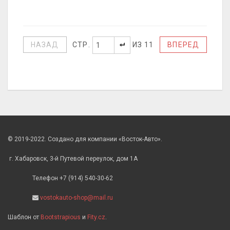
СТР.
ИЗ 11
НАЗАД
ВПЕРЕД
© 2019-2022. Создано для компании «Восток-Авто».
г. Хабаровск, 3-й Путевой переулок, дом 1А
Телефон +7 (914) 540-30-62
vostokauto-shop@mail.ru
Шаблон от
Bootstrapious
и
Fity.cz
.