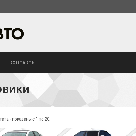
С
КОНТАКТЫ
ОВИКИ
тата - показаны с
1
по
20
.