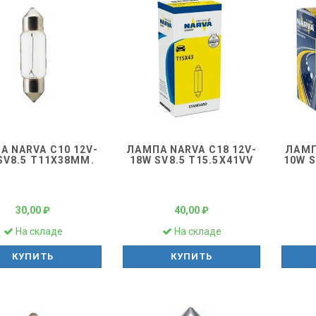
А NARVA C10 12V-
ЛАМПА NARVA C18 12V-
ЛАМП
SV8.5 T11Х38ММ.
18W SV8.5 T15.5Х41VV
10W S
30,00 ₽
40,00 ₽
На складе
На складе
КУПИТЬ
КУПИТЬ