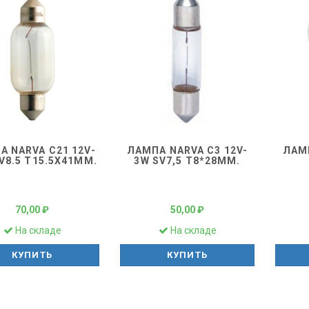
А NARVA C21 12V-
ЛАМПА NARVA C3 12V-
ЛАМП
V8.5 T15.5Х41ММ.
3W SV7,5 T8*28ММ.
70,00 ₽
50,00 ₽
На складе
На складе
КУПИТЬ
КУПИТЬ