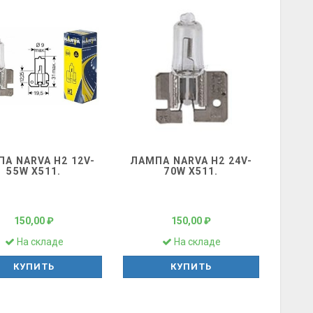
А NARVA H2 12V-
ЛАМПА NARVA H2 24V-
55W X511.
70W X511.
150,00 ₽
150,00 ₽
На складе
На складе
КУПИТЬ
КУПИТЬ