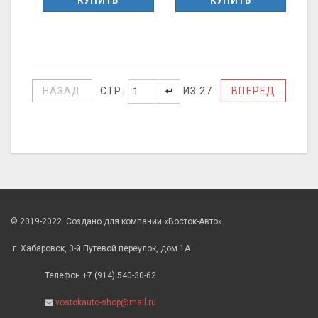
КУПИТЬ
КУПИТЬ
СТР.
ИЗ 27
НАЗАД
ВПЕРЕД
© 2019-2022. Создано для компании «Восток-Авто».
г. Хабаровск, 3-й Путевой переулок, дом 1А
Телефон +7 (914) 540-30-62
vostokauto-shop@mail.ru