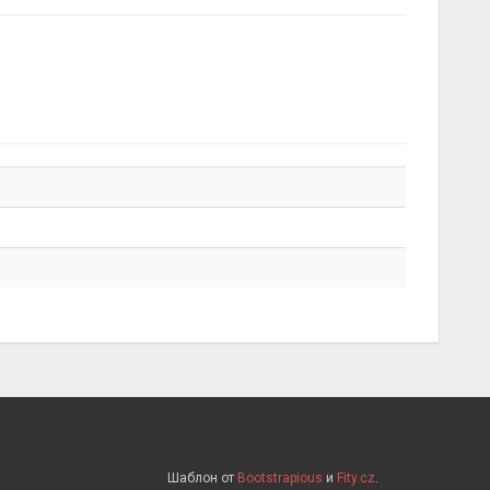
Шаблон от
Bootstrapious
и
Fity.cz
.