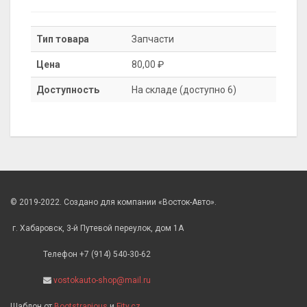
Тип товара
Запчасти
Цена
80,00 ₽
Доступность
На складе (доступно 6)
© 2019-2022. Создано для компании «Восток-Авто».
г. Хабаровск, 3-й Путевой переулок, дом 1А
Телефон +7 (914) 540-30-62
vostokauto-shop@mail.ru
Шаблон от
Bootstrapious
и
Fity.cz
.