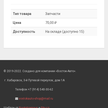
Тип товара
Запчасти
Цена
70,00 ₽
Доступность
На складе (доступно 15)
© 2019-2022. Создано для компании «Восток-Авто».
г. Хабаровск, 3-й Путевой переулок, дом 1А
Телефон +7 (914) 540-30-62
vostokauto-shop@mail.ru
Шаблон от
Bootstrapious
и
Fity.cz
.